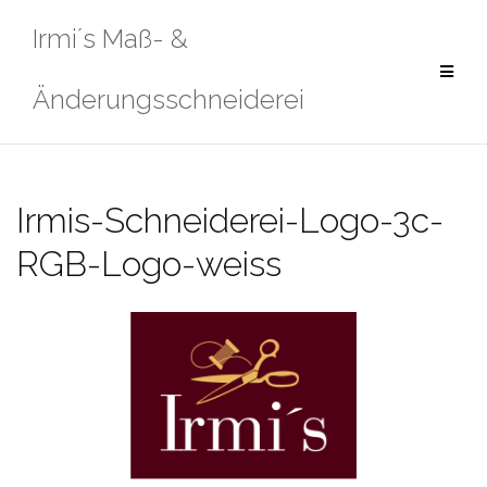
Zum
Irmi´s Maß- &
Inhalt
springen
Änderungsschneiderei
Irmis-Schneiderei-Logo-3c-
RGB-Logo-weiss